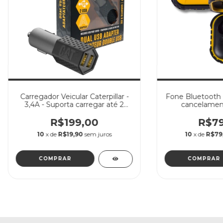
Carregador Veicular Caterpillar -
Fone Bluetooth C
3,4A - Suporta carregar até 2
cancelament
dispositivos
R$199,00
R$79
10
x de
R$19,90
sem juros
10
x de
R$79